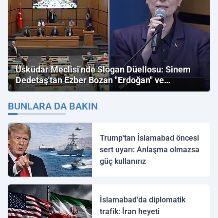
Üsküdar Meclisi'nde Slogan Düellosu: Sinem
Dedetaş'tan Ezber Bozan "Erdoğan" ve
"İmamoğlu" Çıkışı!
BUNLARA DA BAKIN
Trump'tan İslamabad öncesi
sert uyarı: Anlaşma olmazsa
güç kullanırız
İslamabad'da diplomatik
trafik: İran heyeti