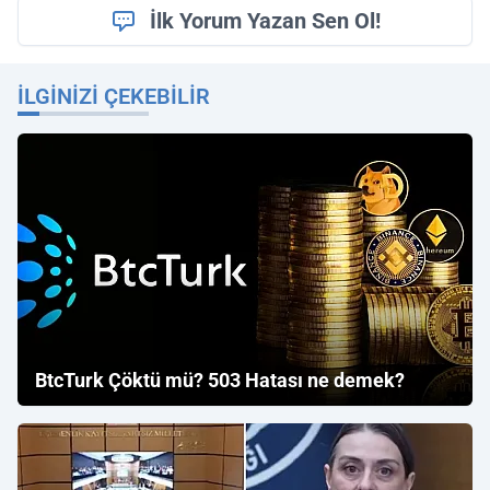
İlk Yorum Yazan Sen Ol!
İLGINIZI ÇEKEBILIR
BtcTurk Çöktü mü? 503 Hatası ne demek?