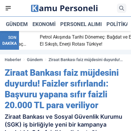
GÜNDEM
EKONOMI
PERSONEL ALIMI
POLITIKA
bitti,
Petrol Akışında Tarihi Dönemeç: Bağdat ve Erbi
SON
DAKİKA
saray maç
El Sıkıştı, Enerji Rotası Türkiye!
Haberler
Gündem
Ziraat Bankası faiz müjdesini duyurdu!
Faizler sıfırlandı: Başvuru yapana sıfır
Ziraat Bankası faiz müjdesini
faizli 20.000 TL para veriliyor
duyurdu! Faizler sıfırlandı:
Başvuru yapana sıfır faizli
20.000 TL para veriliyor
Ziraat Bankası ve Sosyal Güvenlik Kurumu
(SGK) iş birliğiyle yeni bir kampanya