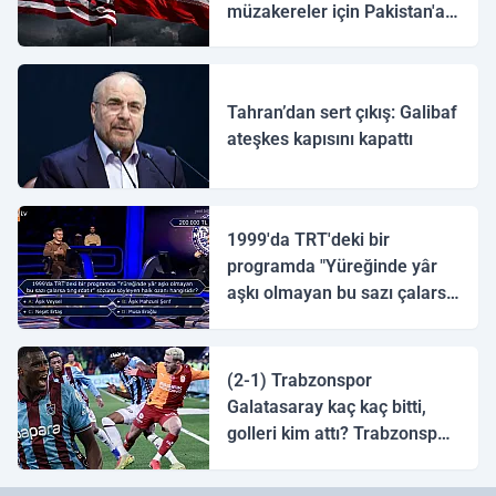
müzakereler için Pakistan'a
ulaştı
Tahran’dan sert çıkış: Galibaf
ateşkes kapısını kapattı
1999'da TRT'deki bir
programda "Yüreğinde yâr
aşkı olmayan bu sazı çalarsa
tingirdatır" sözünü söyleyen
halk ozanı hangisidir?
(2-1) Trabzonspor
Galatasaray kaç kaç bitti,
golleri kim attı? Trabzonspor
Galatasaray maç özeti ve
golleri!