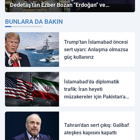
Dedetaş'tan Ezber Bozan "Erdoğan" ve
"İmamoğlu" Çıkışı!
BUNLARA DA BAKIN
Trump'tan İslamabad öncesi
sert uyarı: Anlaşma olmazsa
güç kullanırız
İslamabad'da diplomatik
trafik: İran heyeti
müzakereler için Pakistan'a
ulaştı
Tahran’dan sert çıkış: Galibaf
ateşkes kapısını kapattı