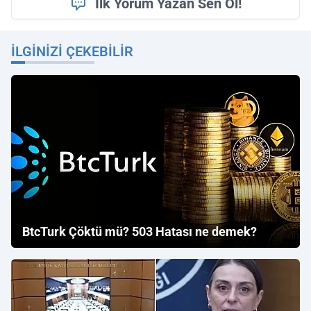
İlk Yorum Yazan Sen Ol!
İLGINIZI ÇEKEBILIR
BtcTurk Çöktü mü? 503 Hatası ne demek?