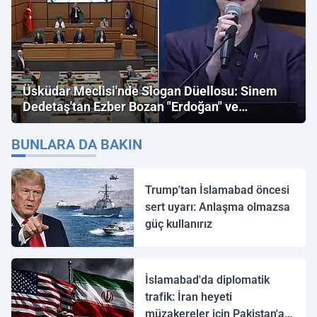
Üsküdar Meclisi'nde Slogan Düellosu: Sinem
Dedetaş'tan Ezber Bozan "Erdoğan" ve
"İmamoğlu" Çıkışı!
BUNLARA DA BAKIN
Trump'tan İslamabad öncesi
sert uyarı: Anlaşma olmazsa
güç kullanırız
İslamabad'da diplomatik
trafik: İran heyeti
müzakereler için Pakistan'a