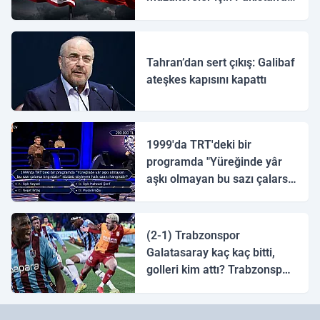
ulaştı
Tahran’dan sert çıkış: Galibaf
ateşkes kapısını kapattı
1999'da TRT'deki bir
programda "Yüreğinde yâr
aşkı olmayan bu sazı çalarsa
tingirdatır" sözünü söyleyen
halk ozanı hangisidir?
(2-1) Trabzonspor
Galatasaray kaç kaç bitti,
golleri kim attı? Trabzonspor
Galatasaray maç özeti ve
golleri!