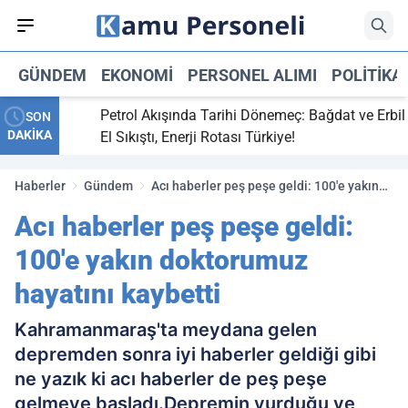
GÜNDEM
EKONOMI
PERSONEL ALIMI
POLITIKA
ti,
Petrol Akışında Tarihi Dönemeç: Bağdat ve Erbil
SON
DAKİKA
y maç
El Sıkıştı, Enerji Rotası Türkiye!
Haberler
Gündem
Acı haberler peş peşe geldi: 100'e yakın
doktorumuz hayatını kaybetti
Acı haberler peş peşe geldi:
100'e yakın doktorumuz
hayatını kaybetti
Kahramanmaraş'ta meydana gelen
depremden sonra iyi haberler geldiği gibi
ne yazık ki acı haberler de peş peşe
gelmeye başladı.Depremin vurduğu ve