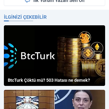
İlk Yorum Yazan Sen Ol!
İLGINIZI ÇEKEBILIR
BtcTurk Çöktü mü? 503 Hatası ne demek?