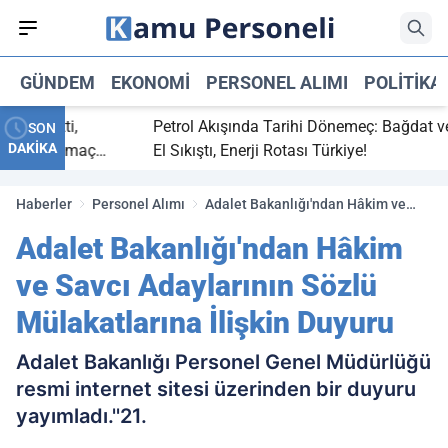
GÜNDEM
EKONOMI
PERSONEL ALIMI
POLITIKA
ç bitti,
Petrol Akışında Tarihi Dönemeç: Bağdat ve Er
SON
DAKİKA
tasaray maç
El Sıkıştı, Enerji Rotası Türkiye!
Haberler
Personel Alımı
Adalet Bakanlığı'ndan Hâkim ve
Savcı Adaylarının Sözlü
Adalet Bakanlığı'ndan Hâkim
Mülakatlarına İlişkin Duyuru
ve Savcı Adaylarının Sözlü
Mülakatlarına İlişkin Duyuru
Adalet Bakanlığı Personel Genel Müdürlüğü
resmi internet sitesi üzerinden bir duyuru
yayımladı.''21.