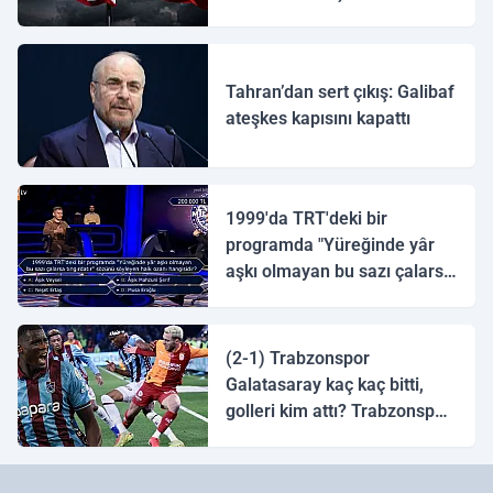
ulaştı
Tahran’dan sert çıkış: Galibaf
ateşkes kapısını kapattı
1999'da TRT'deki bir
programda "Yüreğinde yâr
aşkı olmayan bu sazı çalarsa
tingirdatır" sözünü söyleyen
halk ozanı hangisidir?
(2-1) Trabzonspor
Galatasaray kaç kaç bitti,
golleri kim attı? Trabzonspor
Galatasaray maç özeti ve
golleri!