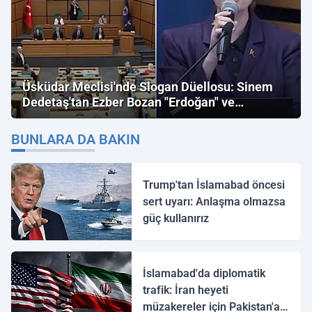
Üsküdar Meclisi'nde Slogan Düellosu: Sinem
Dedetaş'tan Ezber Bozan "Erdoğan" ve
"İmamoğlu" Çıkışı!
BUNLARA DA BAKIN
Trump'tan İslamabad öncesi
sert uyarı: Anlaşma olmazsa
güç kullanırız
İslamabad'da diplomatik
trafik: İran heyeti
müzakereler için Pakistan'a