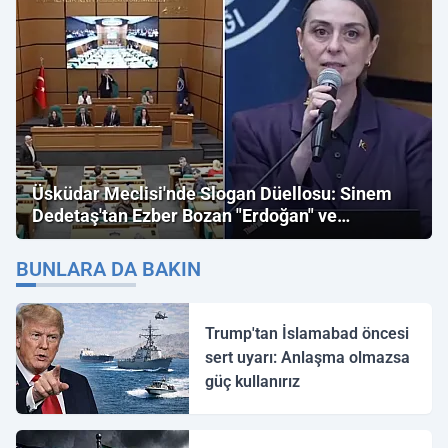
Üsküdar Meclisi'nde Slogan Düellosu: Sinem
Dedetaş'tan Ezber Bozan "Erdoğan" ve
"İmamoğlu" Çıkışı!
BUNLARA DA BAKIN
Trump'tan İslamabad öncesi
sert uyarı: Anlaşma olmazsa
güç kullanırız