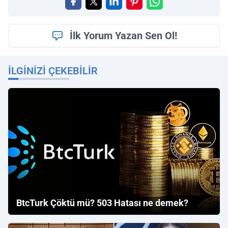
İlk Yorum Yazan Sen Ol!
İLGINIZI ÇEKEBILIR
BtcTurk Çöktü mü? 503 Hatası ne demek?