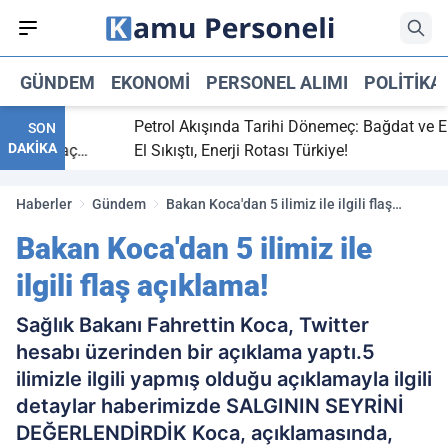
GÜNDEM
EKONOMI
PERSONEL ALIMI
POLITIKA
bitti,
Petrol Akışında Tarihi Dönemeç: Bağdat ve Erbi
SON
DAKİKA
aray maç
El Sıkıştı, Enerji Rotası Türkiye!
Haberler
Gündem
Bakan Koca'dan 5 ilimiz ile ilgili flaş
açıklama!
Bakan Koca'dan 5 ilimiz ile
ilgili flaş açıklama!
Sağlık Bakanı Fahrettin Koca, Twitter
hesabı üzerinden bir açıklama yaptı.5
ilimizle ilgili yapmış olduğu açıklamayla ilgili
detaylar haberimizde SALGININ SEYRİNİ
DEĞERLENDİRDİK Koca, açıklamasında,