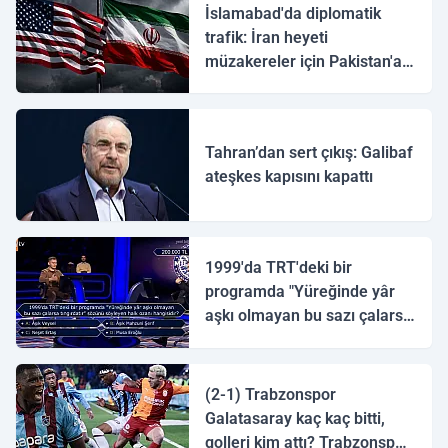
İslamabad'da diplomatik
trafik: İran heyeti
müzakereler için Pakistan'a
ulaştı
Tahran’dan sert çıkış: Galibaf
ateşkes kapısını kapattı
1999'da TRT'deki bir
programda "Yüreğinde yâr
aşkı olmayan bu sazı çalarsa
tingirdatır" sözünü söyleyen
halk ozanı hangisidir?
(2-1) Trabzonspor
Galatasaray kaç kaç bitti,
golleri kim attı? Trabzonspor