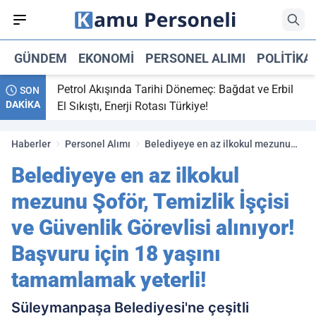
GÜNDEM
EKONOMI
PERSONEL ALIMI
POLITIKA
,
Petrol Akışında Tarihi Dönemeç: Bağdat ve Erbil
SON
DAKİKA
 maç
El Sıkıştı, Enerji Rotası Türkiye!
Haberler
Personel Alımı
Belediyeye en az ilkokul mezunu
Şoför, Temizlik İşçisi ve Güvenlik
Belediyeye en az ilkokul
Görevlisi alınıyor! Başvuru için 18
yaşını tamamlamak yeterli!
mezunu Şoför, Temizlik İşçisi
ve Güvenlik Görevlisi alınıyor!
Başvuru için 18 yaşını
tamamlamak yeterli!
Süleymanpaşa Belediyesi'ne çeşitli