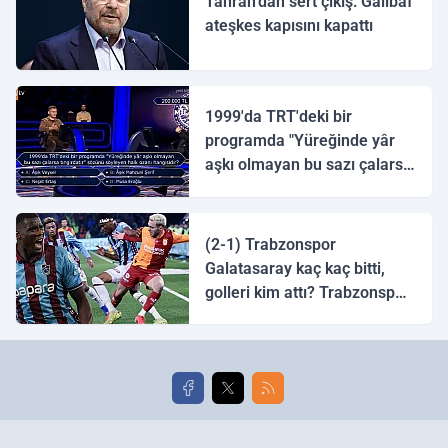
Tahran’dan sert çıkış: Galibaf
ateşkes kapısını kapattı
1999'da TRT'deki bir
programda "Yüreğinde yâr
aşkı olmayan bu sazı çalarsa
tingirdatır" sözünü söyleyen
halk ozanı hangisidir?
(2-1) Trabzonspor
Galatasaray kaç kaç bitti,
golleri kim attı? Trabzonspor
Galatasaray maç özeti ve
golleri!