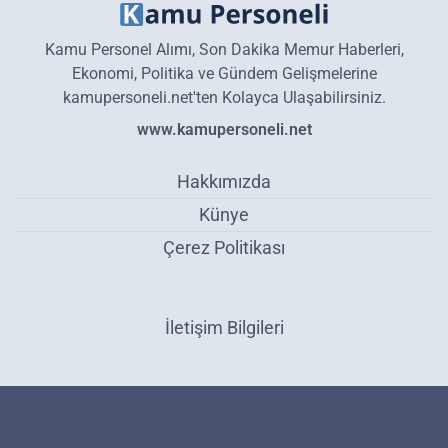
Kamu Personel Alımı, Son Dakika Memur Haberleri,
Ekonomi, Politika ve Gündem Gelişmelerine
kamupersoneli.net'ten Kolayca Ulaşabilirsiniz.
www.kamupersoneli.net
Hakkımızda
Künye
Çerez Politikası
İletişim Bilgileri
Belediyeye en az ilkokul mezunu Şoför, Temizlik İşçisi ve Güvenlik
Görevlisi alınıyor! Başvuru için 18 yaşını tamamlamak yeterli! -