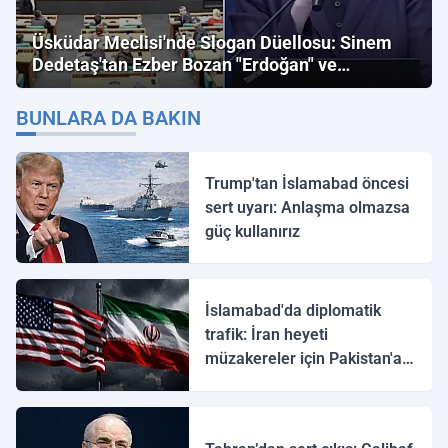
Üsküdar Meclisi'nde Slogan Düellosu: Sinem
Dedetaş'tan Ezber Bozan "Erdoğan" ve
"İmamoğlu" Çıkışı!
BUNLARA DA BAKIN
Trump'tan İslamabad öncesi
sert uyarı: Anlaşma olmazsa
güç kullanırız
İslamabad'da diplomatik
trafik: İran heyeti
müzakereler için Pakistan'a
ulaştı