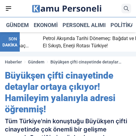
GÜNDEM
EKONOMI
PERSONEL ALIMI
POLITIKA
itti,
Petrol Akışında Tarihi Dönemeç: Bağdat ve Erbil
SON
DAKİKA
aray maç
El Sıkıştı, Enerji Rotası Türkiye!
Haberler
Gündem
Büyükşen çifti cinayetinde detaylar
ortaya çıkıyor! Hamileyim yalanıyla adresi
Büyükşen çifti cinayetinde
öğrenmiş!
detaylar ortaya çıkıyor!
Hamileyim yalanıyla adresi
öğrenmiş!
Tüm Türkiye'nin konuştuğu Büyükşen çifti
cinayetinde çok önemli bir gelişme