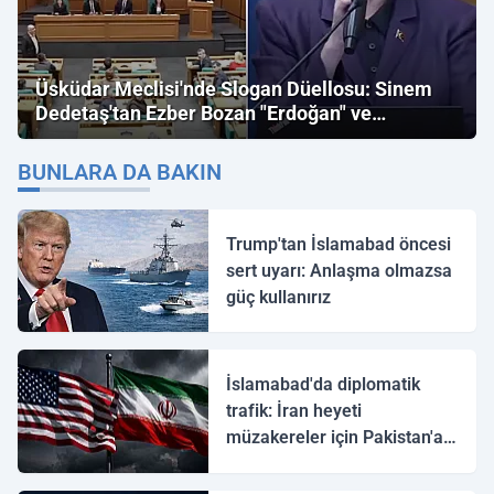
Üsküdar Meclisi'nde Slogan Düellosu: Sinem
Dedetaş'tan Ezber Bozan "Erdoğan" ve
"İmamoğlu" Çıkışı!
BUNLARA DA BAKIN
Trump'tan İslamabad öncesi
sert uyarı: Anlaşma olmazsa
güç kullanırız
İslamabad'da diplomatik
trafik: İran heyeti
müzakereler için Pakistan'a
ulaştı