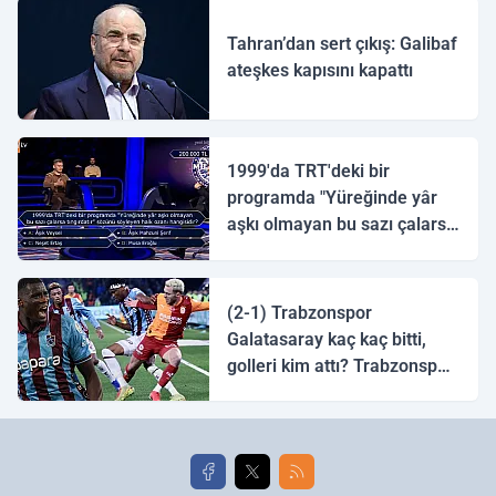
Tahran’dan sert çıkış: Galibaf
ateşkes kapısını kapattı
1999'da TRT'deki bir
programda "Yüreğinde yâr
aşkı olmayan bu sazı çalarsa
tingirdatır" sözünü söyleyen
halk ozanı hangisidir?
(2-1) Trabzonspor
Galatasaray kaç kaç bitti,
golleri kim attı? Trabzonspor
Galatasaray maç özeti ve
golleri!