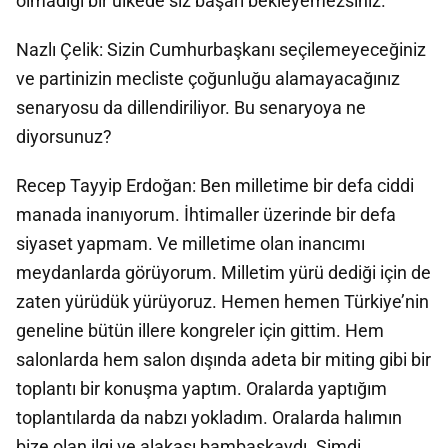
olmadığı bir ülkede siz başarı bekleyemezsiniz.
Nazlı Çelik: Sizin Cumhurbaşkanı seçilemeyeceğiniz
ve partinizin mecliste çoğunluğu alamayacağınız
senaryosu da dillendiriliyor. Bu senaryoya ne
diyorsunuz?
Recep Tayyip Erdoğan: Ben milletime bir defa ciddi
manada inanıyorum. İhtimaller üzerinde bir defa
siyaset yapmam. Ve milletime olan inancımı
meydanlarda görüyorum. Milletim yürü dediği için de
zaten yürüdük yürüyoruz. Hemen hemen Türkiye’nin
geneline bütün illere kongreler için gittim. Hem
salonlarda hem salon dışında adeta bir miting gibi bir
toplantı bir konuşma yaptım. Oralarda yaptığım
toplantılarda da nabzı yokladım. Oralarda halımın
bize olan ilgi ve alakası bambaşkaydı. Şimdi