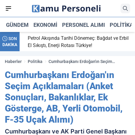
GÜNDEM
EKONOMI
PERSONEL ALIMI
POLITIKA
,
Petrol Akışında Tarihi Dönemeç: Bağdat ve Erbil
SON
DAKİKA
 maç
El Sıkıştı, Enerji Rotası Türkiye!
Haberler
Politika
Cumhurbaşkanı Erdoğan'ın Seçim
Açıklamaları (Anket Sonuçları, Bakanlıklar,
Cumhurbaşkanı Erdoğan'ın
Ek Gösterge, AB, Yerli Otomobil, F-35 Uçak
Alımı)
Seçim Açıklamaları (Anket
Sonuçları, Bakanlıklar, Ek
Gösterge, AB, Yerli Otomobil,
F-35 Uçak Alımı)
Cumhurbaşkanı ve AK Parti Genel Başkanı