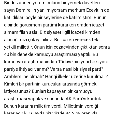
Bir de zannediyorum onların bir yemek davetleri
sayın Demirel’in yanılmıyorsam merhum Ecevit’in de
katıldıkları böyle bir şeylerine de katılmıştım. Bunun
dışında görüşmem partimi kurarken oradan icazet
almam filan asla. Biz siyaset ilgili icazeti kimden
alacağımızı çok iyi biliriz. Bu icazeti verecek tek
yetkili millettir. Onun için cezaevinden çıktıktan sonra
40 bin denekle kamuoyu araştırması yaptık. Bu
kamuoyu araştırmasından Türkiye’nin yeni bir siyasi
partiye ihtiyacı var mı? Varsa nasıl bir siyasi parti?
Amblemi ne olmalı? Hangi ilkeler üzerine kurulmalı?
Kimleri bir partinin kurucuları arasında görmek
istiyorsunuz? Bunları kapsayan bir kamuoyu
araştırması yaptık ve sonunda AK Parti’yi kurduk.
Bunun kararını milletim verdi. Milletimin verdiği
kararladır ki 16 ayda biz yüzde 34.3 oy oranıyla