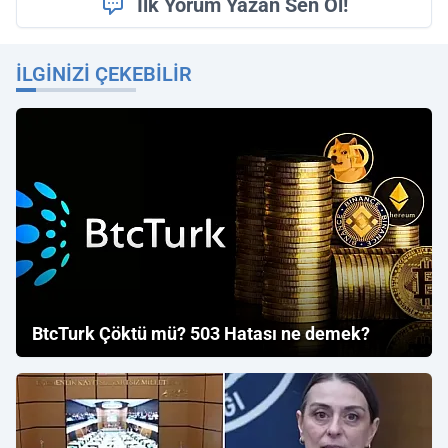
İlk Yorum Yazan Sen Ol!
İLGINIZI ÇEKEBILIR
BtcTurk Çöktü mü? 503 Hatası ne demek?