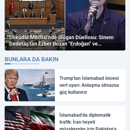
Üsküdar Meclisi'nde Slogan Düellosu: Sinem
Dedetaş'tan Ezber Bozan "Erdoğan" ve
"İmamoğlu" Çıkışı!
BUNLARA DA BAKIN
Trump'tan İslamabad öncesi
sert uyarı: Anlaşma olmazsa
güç kullanırız
İslamabad'da diplomatik
trafik: İran heyeti
müzakereler için Pakistan'a