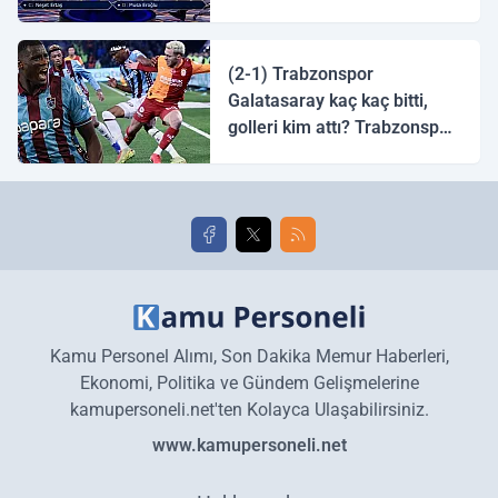
tingirdatır" sözünü söyleyen
halk ozanı hangisidir?
(2-1) Trabzonspor
Galatasaray kaç kaç bitti,
golleri kim attı? Trabzonspor
Galatasaray maç özeti ve
golleri!
Kamu Personel Alımı, Son Dakika Memur Haberleri,
Ekonomi, Politika ve Gündem Gelişmelerine
kamupersoneli.net'ten Kolayca Ulaşabilirsiniz.
www.kamupersoneli.net