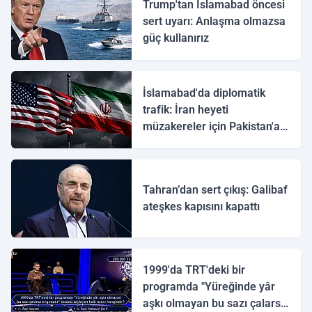
Trump'tan İslamabad öncesi
sert uyarı: Anlaşma olmazsa
güç kullanırız
İslamabad'da diplomatik
trafik: İran heyeti
müzakereler için Pakistan'a
ulaştı
Tahran’dan sert çıkış: Galibaf
ateşkes kapısını kapattı
1999'da TRT'deki bir
programda "Yüreğinde yâr
aşkı olmayan bu sazı çalarsa