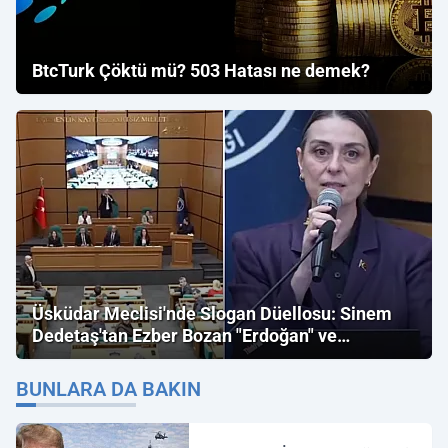
BtcTurk Çöktü mü? 503 Hatası ne demek?
Üsküdar Meclisi'nde Slogan Düellosu: Sinem
Dedetaş'tan Ezber Bozan "Erdoğan" ve
"İmamoğlu" Çıkışı!
BUNLARA DA BAKIN