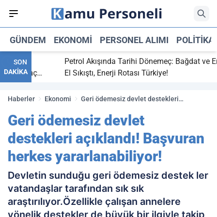
GÜNDEM
EKONOMI
PERSONEL ALIMI
POLITIKA
bitti,
Petrol Akışında Tarihi Dönemeç: Bağdat ve Erbil
SON
DAKİKA
aray maç
El Sıkıştı, Enerji Rotası Türkiye!
Haberler
Ekonomi
Geri ödemesiz devlet destekleri
açıklandı! Başvuran herkes
Geri ödemesiz devlet
yararlanabiliyor!
destekleri açıklandı! Başvuran
herkes yararlanabiliyor!
Devletin sunduğu geri ödemesiz destek ler
vatandaşlar tarafından sık sık
araştırılıyor.Özellikle çalışan annelere
yönelik destekler de büyük bir ilgiyle takip