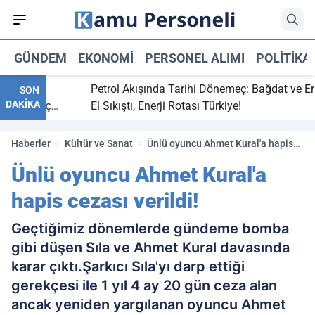
GÜNDEM
EKONOMI
PERSONEL ALIMI
POLITIKA
itti,
Petrol Akışında Tarihi Dönemeç: Bağdat ve Erbil
SON
DAKİKA
ray maç
El Sıkıştı, Enerji Rotası Türkiye!
Haberler
Kültür ve Sanat
Ünlü oyuncu Ahmet Kural'a hapis
cezası verildi!
Ünlü oyuncu Ahmet Kural'a
hapis cezası verildi!
Geçtiğimiz dönemlerde gündeme bomba
gibi düşen Sıla ve Ahmet Kural davasında
karar çıktı.Şarkıcı Sıla'yı darp ettiği
gerekçesi ile 1 yıl 4 ay 20 gün ceza alan
ancak yeniden yargılanan oyuncu Ahmet