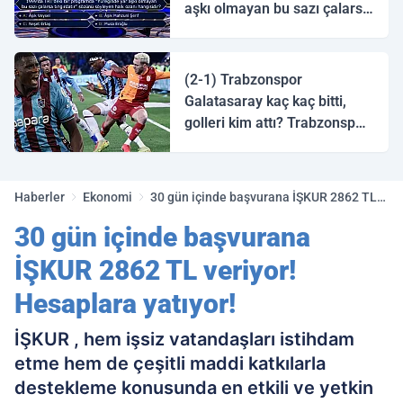
aşkı olmayan bu sazı çalarsa
tingirdatır" sözünü söyleyen
halk ozanı hangisidir?
(2-1) Trabzonspor
Galatasaray kaç kaç bitti,
golleri kim attı? Trabzonspor
Galatasaray maç özeti ve
golleri!
Haberler
Ekonomi
30 gün içinde başvurana İŞKUR 2862 TL
veriyor! Hesaplara yatıyor!
30 gün içinde başvurana
İŞKUR 2862 TL veriyor!
Hesaplara yatıyor!
İŞKUR , hem işsiz vatandaşları istihdam
etme hem de çeşitli maddi katkılarla
destekleme konusunda en etkili ve yetkin