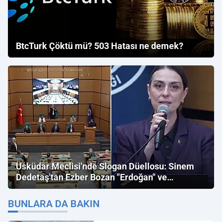
BtcTurk Çöktü mü? 503 Hatası ne demek?
Üsküdar Meclisi'nde Slogan Düellosu: Sinem
Dedetaş'tan Ezber Bozan "Erdoğan" ve
"İmamoğlu" Çıkışı!
BUNLARA DA BAKIN