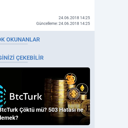
24.06.2018 14:25
Güncelleme: 24.06.2018 14:25
OK OKUNANLAR
GINIZI ÇEKEBILIR
BtcTurk Çöktü mü? 503 Hatası ne
demek?