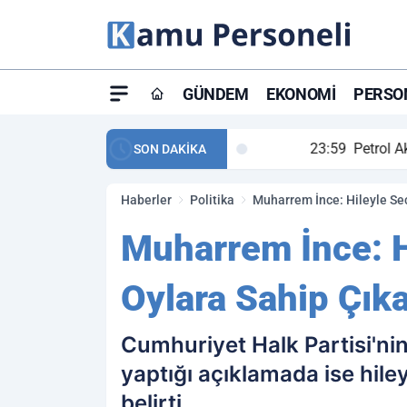
GÜNDEM
EKONOMI
PERSON
ay maç özeti ve golleri!
23:59
Petrol Akışında Tar
SON DAKİKA
Haberler
Politika
Muharrem İnce: Hileyle Se
Muharrem İnce: H
Oylara Sahip Çık
Cumhuriyet Halk Partisi'ni
yaptığı açıklamada ise hile
belirti.