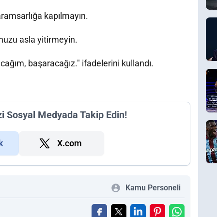
karamsarlığa kapılmayın.
uzu asla yitirmeyin.
ğım, başaracağız." ifadelerini kullandı.
zi Sosyal Medyada Takip Edin!
k
X.com
Kamu Personeli