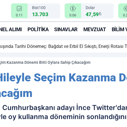
Bist100
Dolar
₺
13.703
47,59
0.11
0.06
0.
EL ALIMI
POLITIKA
SINAVLAR
MEVZUAT
BILIM 
ihi Dönemeç: Bağdat ve Erbil El Sıkıştı, Enerji Rotası Türkiye!
çim Kazanma Dönemi Bitti Oylara Sahip Çıkacağım
ileyle Seçim Kazanma Dö
acağım
n Cumhurbaşkanı adayı İnce Twitter'dan
yle oy kullanma döneminin sonlandığını