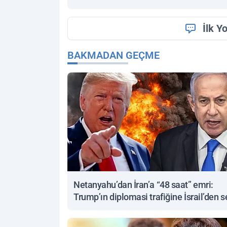
İlk Y
BAKMADAN GEÇME
Netanyahu’dan İran’a “48 saat” emri:
Trump’ın diplomasi trafiğine İsrail’den s
yanıt