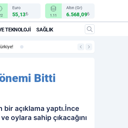
Euro
Altın (Gr)
₺
₺
55,13
6.568,09
22
1.11
VE TEKNOLOJI
SAĞLIK
00:12
"Epic Fury" Operasy
nemi Bitti
 bir açıklama yaptı.İnce
 ve oylara sahip çıkacağını