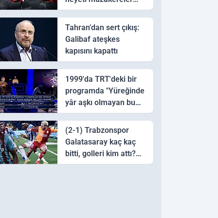
için Pakistan'a ulaştı
Tahran’dan sert çıkış:
Galibaf ateşkes
kapısını kapattı
1999'da TRT'deki bir
programda "Yüreğinde
yâr aşkı olmayan bu
sazı çalarsa tingirdatır"
sözünü söyleyen halk
(2-1) Trabzonspor
ozanı hangisidir?
Galatasaray kaç kaç
bitti, golleri kim attı?
Trabzonspor
Galatasaray maç özeti
ve golleri!