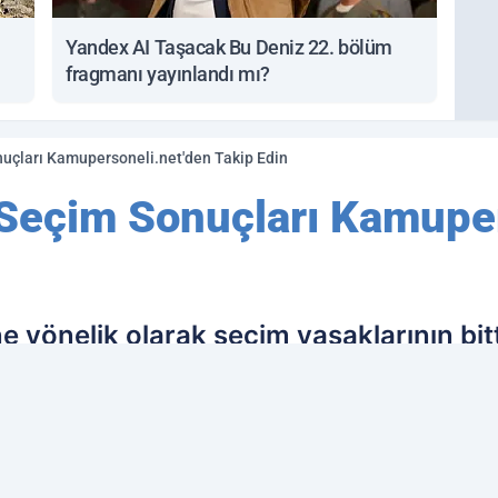
Yandex AI Taşacak Bu Deniz 22. bölüm
fragmanı yayınlandı mı?
uçları Kamupersoneli.net'den Takip Edin
Seçim Sonuçları Kamuper
 yönelik olarak seçim yasaklarının bitt
aşacağız.Sizlerde 24 Haziran 2018 seçi
store ve Google Play Store üzerinden 