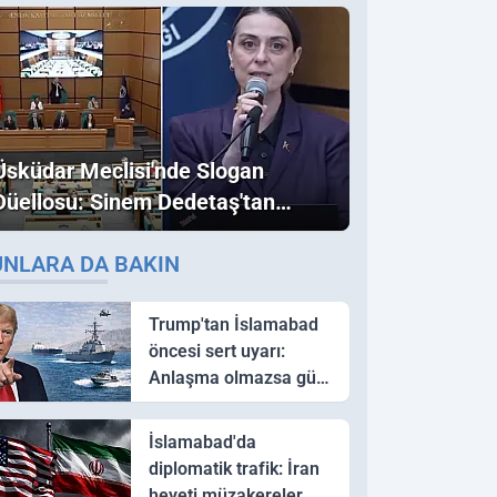
Üsküdar Meclisi'nde Slogan
Düellosu: Sinem Dedetaş'tan
Ezber Bozan "Erdoğan" ve
UNLARA DA BAKIN
"İmamoğlu" Çıkışı!
Trump'tan İslamabad
öncesi sert uyarı:
Anlaşma olmazsa güç
kullanırız
İslamabad'da
diplomatik trafik: İran
heyeti müzakereler