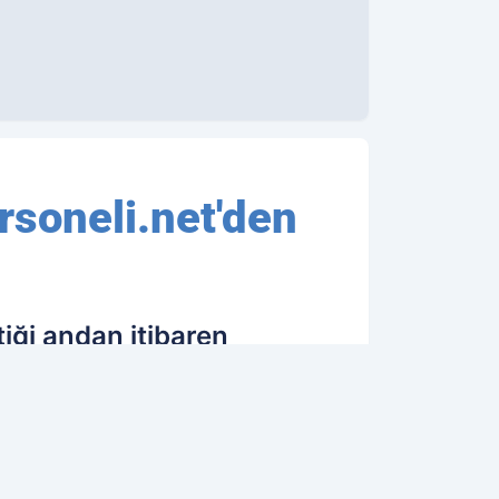
soneli.net'den
iği andan itibaren
m sonuçlarını anlık olarak
kamupersoneli.
24.06.2018 13:53