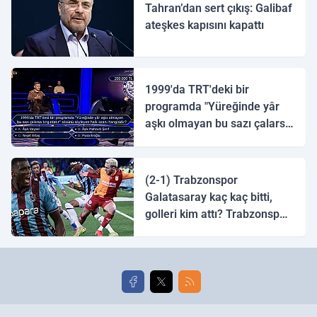
Tahran’dan sert çıkış: Galibaf
ateşkes kapısını kapattı
1999'da TRT'deki bir
programda "Yüreğinde yâr
aşkı olmayan bu sazı çalarsa
tingirdatır" sözünü söyleyen
halk ozanı hangisidir?
(2-1) Trabzonspor
Galatasaray kaç kaç bitti,
golleri kim attı? Trabzonspor
Galatasaray maç özeti ve
golleri!