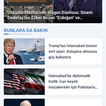
Üsküdar Meclisi'nde Slogan Düellosu: Sinem
Dedetaş'tan Ezber Bozan "Erdoğan" ve
"İmamoğlu" Çıkışı!
BUNLARA DA BAKIN
Trump'tan İslamabad öncesi
sert uyarı: Anlaşma olmazsa
güç kullanırız
İslamabad'da diplomatik
trafik: İran heyeti
müzakereler için Pakistan'a
ulaştı