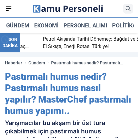
GÜNDEM
EKONOMI
PERSONEL ALIMI
POLITIKA
bitti,
Petrol Akışında Tarihi Dönemeç: Bağdat ve Erbi
SON
DAKİKA
aray maç
El Sıkıştı, Enerji Rotası Türkiye!
Haberler
Gündem
Pastırmalı humus nedir? Pastırmalı
humus nasıl yapılır? MasterChef
Pastırmalı humus nedir?
pastırmalı humus yapımı..
Pastırmalı humus nasıl
yapılır? MasterChef pastırmalı
humus yapımı..
Yarışmacılar bu akşam bir üst tura
çıkabilmek için pastırmalı humus