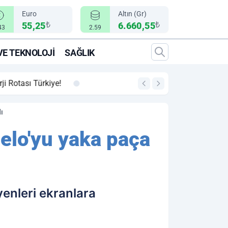
Euro
Altın (Gr)
₺
₺
55,25
6.660,55
43
2.59
VE TEKNOLOJI
SAĞLIK
00:12
"Epic Fury" Operasy
ı
elo'yu yaka paça
yenleri ekranlara