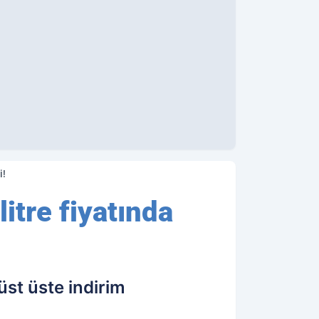
i!
litre fiyatında
üst üste indirim