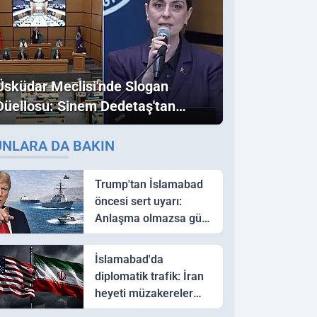
Üsküdar Meclisi'nde Slogan
Düellosu: Sinem Dedetaş'tan
Ezber Bozan "Erdoğan" ve
UNLARA DA BAKIN
"İmamoğlu" Çıkışı!
Trump'tan İslamabad
öncesi sert uyarı:
Anlaşma olmazsa güç
kullanırız
İslamabad'da
diplomatik trafik: İran
heyeti müzakereler
için Pakistan'a ulaştı