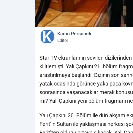
Kamu Personeli
Editör
Star TV ekranlarının sevilen dizilerinden
kilitlemişti. Yalı Çapkını 21. bölüm frag
araştırılmaya başlandı. Dizinin son sah
yatak odasında görünce yaka paça kovm
sonrasında yaşanacaklar merak konusu o
mı? Yalı Çapkını yeni bölüm fragmanı 
Yalı Çapkını 20. Bölüm ile dün akşam ek
Ferit’in Sultan ile yaklaşması herkesi ş
Ferit’ten olduğu ortaya çıkacak. Yalı Ç