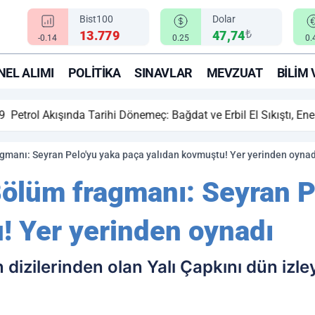
Bist100
Dolar
₺
13.779
47,74
-0.14
0.25
0.
EL ALIMI
POLITIKA
SINAVLAR
MEVZUAT
BILIM 
ihi Dönemeç: Bağdat ve Erbil El Sıkıştı, Enerji Rotası Türkiye!
agmanı: Seyran Pelo'yu yaka paça yalıdan kovmuştu! Yer yerinden oynad
 Bölüm fragmanı: Seyran P
! Yer yerinden oynadı
 dizilerinden olan Yalı Çapkını dün izle