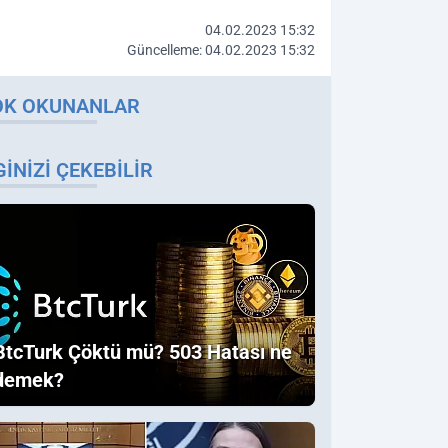
04.02.2023 15:32
Güncelleme: 04.02.2023 15:32
OK OKUNANLAR
GINIZI ÇEKEBILIR
BtcTurk Çöktü mü? 503 Hatası ne
demek?