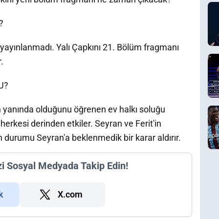
?
 yayınlanmadı. Yalı Çapkını 21. Bölüm fragmanı
.
U?
n yanında olduğunu öğrenen ev halkı soluğu
herkesi derinden etkiler. Seyran ve Ferit'in
in durumu Seyran'a beklenmedik bir karar aldırır.
zi Sosyal Medyada Takip Edin!
k
X.com