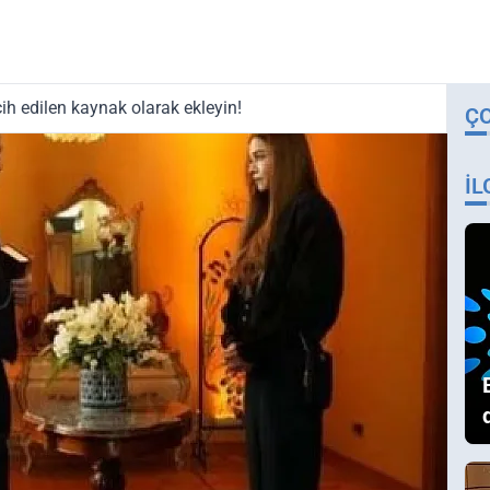
ih edilen kaynak olarak ekleyin!
Ç
İL