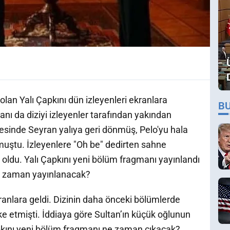
 olan Yalı Çapkını dün izleyenleri ekranlara
B
manı da diziyi izleyenler tarafından yakından
nesinde Seyran yalıya geri dönmüş, Pelo'yu hala
uştu. İzleyenlere "Oh be" dedirten sahne
ldu. Yalı Çapkını yeni bölüm fragmanı yayınlandı
ne zaman yayınlanacak?
ranlara geldi. Dizinin daha önceki bölümlerde
oke etmişti. İddiaya göre Sultan’ın küçük oğlunun
apkını yeni bölüm fragmanı ne zaman çıkacak?