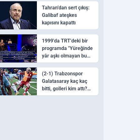
Tahran’dan sert çıkış:
Galibaf ateşkes
kapısını kapattı
1999'da TRT'deki bir
programda "Yüreğinde
yâr aşkı olmayan bu
sazı çalarsa tingirdatır"
sözünü söyleyen halk
(2-1) Trabzonspor
ozanı hangisidir?
Galatasaray kaç kaç
bitti, golleri kim attı?
Trabzonspor
Galatasaray maç özeti
ve golleri!