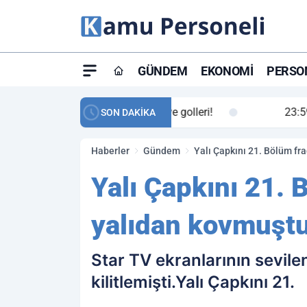
GÜNDEM
EKONOMI
PERSON
ay maç özeti ve golleri!
23:59
Petrol Akışında Tar
SON DAKİKA
Haberler
Gündem
Yalı Çapkını 21. Bölüm fr
Yalı Çapkını 21.
yalıdan kovmuştu
Star TV ekranlarının sevilen
kilitlemişti.Yalı Çapkını 21.